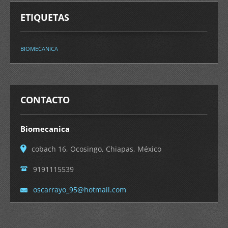
ETIQUETAS
BIOMECANICA
CONTACTO
Biomecanica
cobach 16, Ocosingo, Chiapas, México
9191115539
oscarray
o_95@hot
mail.com