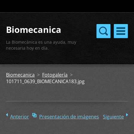
Biomecanica
La Biomecánica es una ayuda, muy
necesaria hoy en día.
Biomecanica
>
Fotogalería
>
101711_0639_BIOMECANICA183.jpg
Anterior
Presentación de imágenes
Siguiente