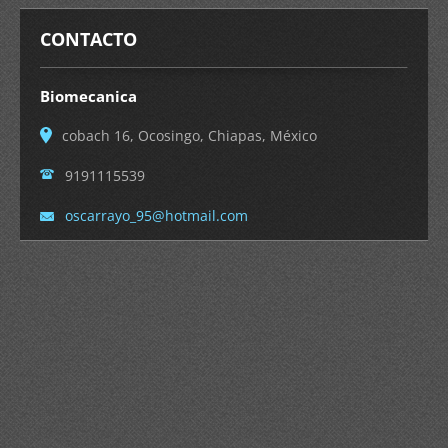
CONTACTO
Biomecanica
cobach 16, Ocosingo, Chiapas, México
9191115539
oscarray
o_95@hot
mail.com