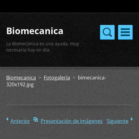
Biomecanica
La Biomecánica es una ayuda, muy
necesaria hoy en día.
Biomecanica
>
Fotogalería
>
bimecanica-
320x192.jpg
Anterior
Presentación de imágenes
Siguiente