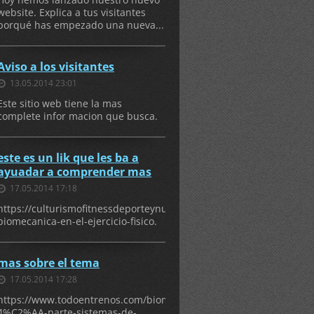
website. Explica a tus visitantes
porqué has empezado una nueva...
Aviso a los visitantes
13.05.2014 23:01
Este sitio web tiene la mas
complete infor macion que busca.
este es un lik que les ba a
ayuadar a comprender mas
17.05.2014 17:18
https://culturismofitnessdeporteynutricion.blogspot.mx/2012/03/la
biomecanica-en-el-ejercicio-fisico.
mas sobre el tema
17.05.2014 17:28
https://www.todoentrenos.com/biomecanica-
4%C2%AA-parte-sistemas-de-