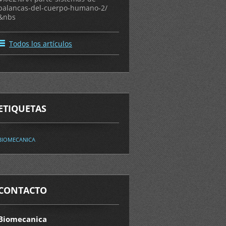
palancas-del-cuerpo-humano-2/
&nbs
Todos los artículos
ETIQUETAS
BIOMECANICA
CONTACTO
Biomecanica