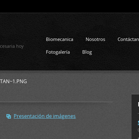
Biomecanica
Nosotros
Contácta
cesaria hoy
Fotogalería
Blog
STAN~1.PNG
Presentación de imágenes