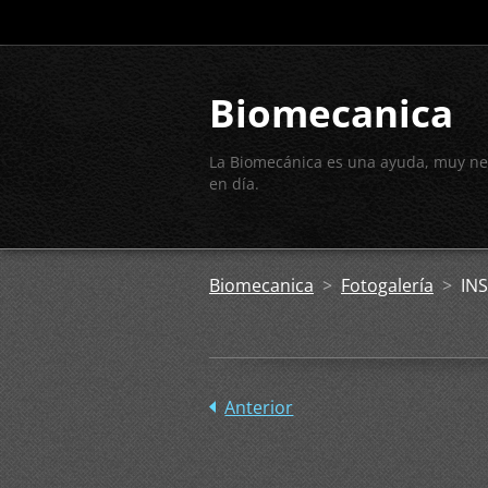
Biomecanica
La Biomecánica es una ayuda, muy ne
en día.
Biomecanica
>
Fotogalería
>
IN
Anterior