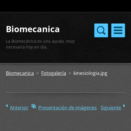
Biomecanica
La Biomecánica es una ayuda, muy
necesaria hoy en día.
Biomecanica
>
Fotogalería
>
kinesiologia.jpg
Anterior
Presentación de imágenes
Siguiente