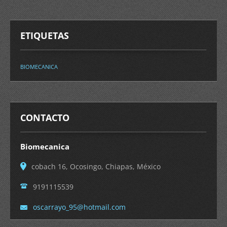
ETIQUETAS
BIOMECANICA
CONTACTO
Biomecanica
cobach 16, Ocosingo, Chiapas, México
9191115539
oscarray
o_95@hot
mail.com