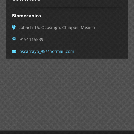
Biomecanica
cobach 16, Ocosingo, Chiapas, México
9191115539
oscarray
o_95@hot
mail.com